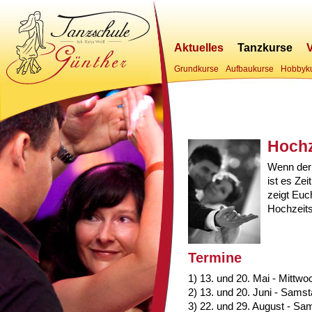
Aktuelles
Tanzkurse
Grundkurse
Aufbaukurse
Hobbyk
Hochz
Wenn der 
ist es Ze
zeigt Euc
Hochzeits
Termine
1) 13. und 20. Mai - Mittwo
2) 13. und 20. Juni - Sams
3) 22. und 29. August - Sa